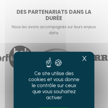
DES PARTENARIATS DANS LA
DURÉE
Nous les avons accompagnés sur leurs enjeux
data.
X
Masque
Ce site utilise des
cookies et vous donne
le contrôle sur ceux
que vous souhaitez
activer