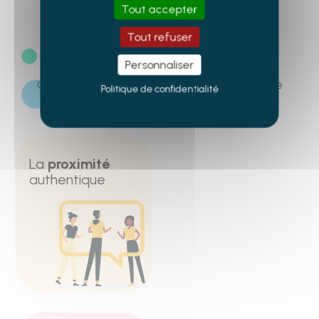
Tout accepter
Tout refuser
NOS VALEURS
Personnaliser
Quatre fondamentaux façonnent notre style
Politique de confidentialité
La
proximité
authentique