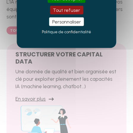
L’IA redéfinit les règles du jeu et le quotidien de vos
équipes. Pour être capables d’en tirer parti, 2 leviers
Tout refuser
sont essentiels.
Personnaliser
TOUS NOS SERVICES
Politique de confidentialité
STRUCTURER VOTRE CAPITAL
DATA
Une donnée de qualité et bien organisée est
clé pour exploiter pleinement les capacités
IA (machine learning, chatbot…)
En savoir plus