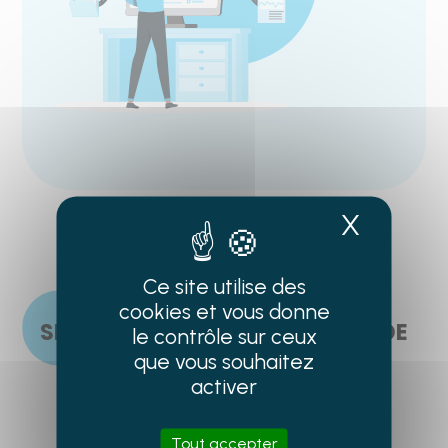
X
Masque
Ce site utilise des
cookies et vous donne
SE PRÉPARER À LA RÉVOLUTION DE
le contrôle sur ceux
L’IA
que vous souhaitez
activer
Tout accepter